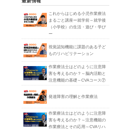
最新情報
これからはじめる小児作業療法
まるごと講座ー就学前～就学後
（小学校）の生活・遊び・学び
ー
視覚認知機能に課題のある子ど
ものリハビリテーション
作業療法士はどのように注意障
害を考えるのか？～脳内活動と
注意機能の基礎～CVAコース⑦
発達障害の理解と作業療法
作業療法士はどのように注意障
害を考えるのか？～注意機能の
作業療法とその応用～CVAリハ