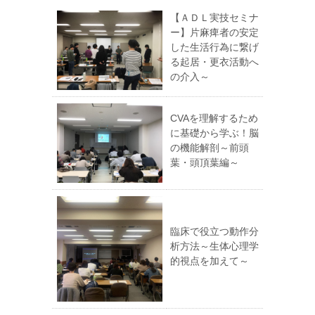
【ＡＤＬ実技セミナ
ー】片麻痺者の安定
した生活行為に繋げ
る起居・更衣活動へ
の介入～
CVAを理解するため
に基礎から学ぶ！脳
の機能解剖～前頭
葉・頭頂葉編～
臨床で役立つ動作分
析方法～生体心理学
的視点を加えて～