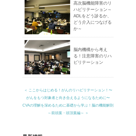
高次脳機能障害のリ
ハビリテーション～
ADLをどう診るか、
どう介入につなげる
か～
脳内機構から考え
る！注意障害のリハ
ビリテーション
＜ ここからはじめる！がんのリハビリテーション！〜
がんをもつ対象者と向き合えるようになるために〜
CVAの理解を深めるために基礎から学ぶ！脳の機能解剖
～前頭葉・頭頂葉編～ ＞