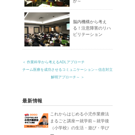
か～
脳内機構から考え
る！注意障害のリハ
ビリテーション
＜ 作業科学から考えるADLアプローチ
チーム医療を成功させるコミュニケーション～信念対立
解明アプローチ～ ＞
最新情報
これからはじめる小児作業療法
まるごと講座ー就学前～就学後
（小学校）の生活・遊び・学び
ー