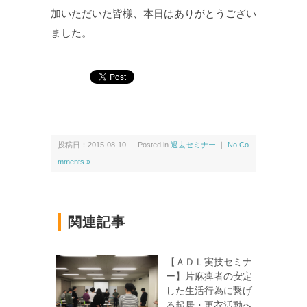
加いただいた皆様、本日はありがとうござい
ました。
投稿日：2015-08-10 ｜ Posted in
過去セミナー
｜
No Co
mments »
関連記事
【ＡＤＬ実技セミナ
ー】片麻痺者の安定
した生活行為に繋げ
る起居・更衣活動へ