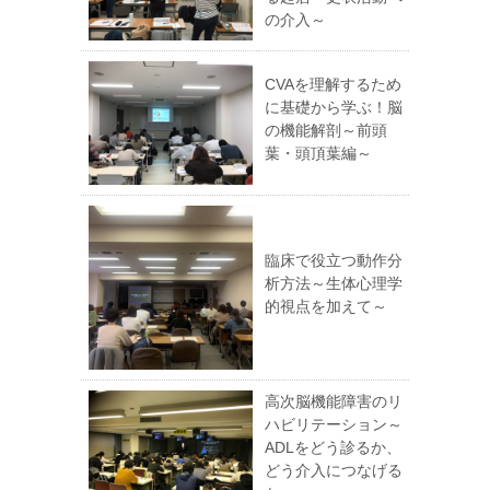
の介入～
CVAを理解するため
に基礎から学ぶ！脳
の機能解剖～前頭
葉・頭頂葉編～
臨床で役立つ動作分
析方法～生体心理学
的視点を加えて～
高次脳機能障害のリ
ハビリテーション～
ADLをどう診るか、
どう介入につなげる