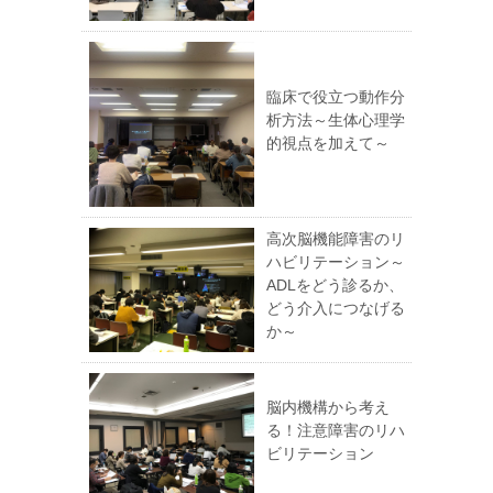
臨床で役立つ動作分
析方法～生体心理学
的視点を加えて～
高次脳機能障害のリ
ハビリテーション～
ADLをどう診るか、
どう介入につなげる
か～
脳内機構から考え
る！注意障害のリハ
ビリテーション