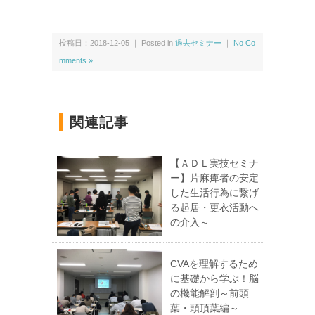
投稿日：2018-12-05 ｜ Posted in
過去セミナー
｜
No Co
mments »
関連記事
【ＡＤＬ実技セミナ
ー】片麻痺者の安定
した生活行為に繋げ
る起居・更衣活動へ
の介入～
CVAを理解するため
に基礎から学ぶ！脳
の機能解剖～前頭
葉・頭頂葉編～