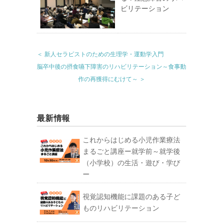
ビリテーション
＜ 新人セラピストのための生理学・運動学入門
脳卒中後の摂食嚥下障害のリハビリテーション～食事動
作の再獲得にむけて～ ＞
最新情報
これからはじめる小児作業療法
まるごと講座ー就学前～就学後
（小学校）の生活・遊び・学び
ー
視覚認知機能に課題のある子ど
ものリハビリテーション