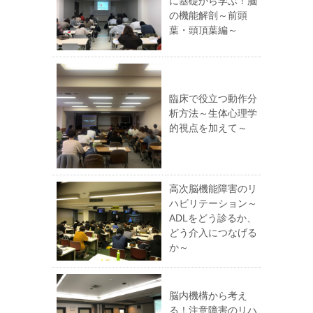
に基礎から学ぶ！脳
の機能解剖～前頭
葉・頭頂葉編～
臨床で役立つ動作分
析方法～生体心理学
的視点を加えて～
高次脳機能障害のリ
ハビリテーション～
ADLをどう診るか、
どう介入につなげる
か～
脳内機構から考え
る！注意障害のリハ