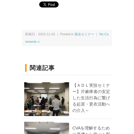
投稿日：2015-11-02 ｜ Posted in
過去セミナー
｜
No Co
mments »
関連記事
【ＡＤＬ実技セミナ
ー】片麻痺者の安定
した生活行為に繋げ
る起居・更衣活動へ
の介入～
CVAを理解するため